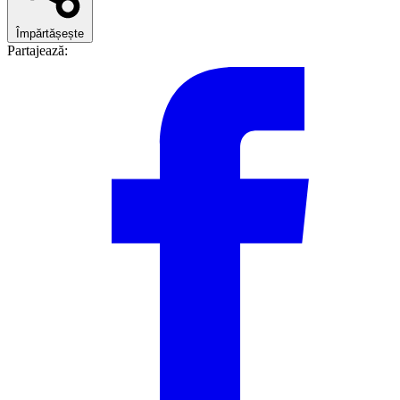
Împărtășește
Partajează: