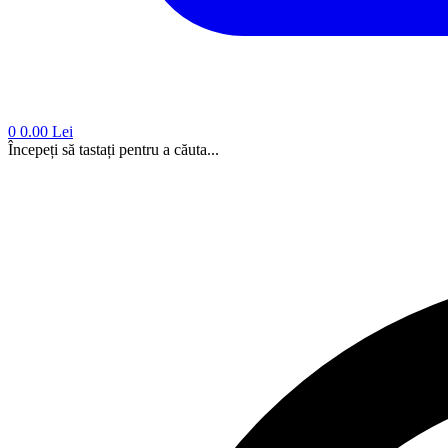
0
0.00 Lei
Începeți să tastați pentru a căuta...