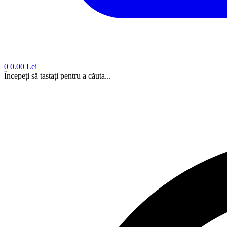
0
0.00 Lei
Începeți să tastați pentru a căuta...