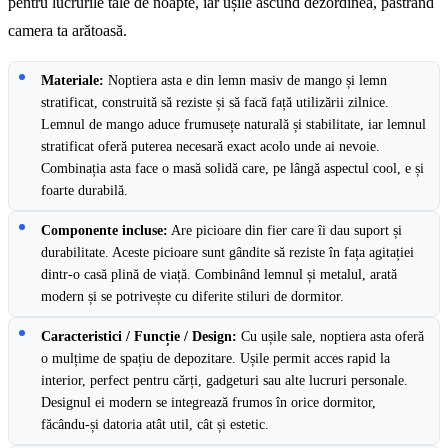
pentru lucrurile tale de noapte, iar ușile ascund dezordinea, păstrând
camera ta arătoasă.
Materiale:
Noptiera asta e din lemn masiv de mango și lemn
stratificat, construită să reziste și să facă față utilizării zilnice.
Lemnul de mango aduce frumusețe naturală și stabilitate, iar lemnul
stratificat oferă puterea necesară exact acolo unde ai nevoie.
Combinația asta face o masă solidă care, pe lângă aspectul cool, e și
foarte durabilă.
Componente incluse:
Are picioare din fier care îi dau suport și
durabilitate. Aceste picioare sunt gândite să reziste în fața agitației
dintr-o casă plină de viață. Combinând lemnul și metalul, arată
modern și se potrivește cu diferite stiluri de dormitor.
Caracteristici / Funcție / Design:
Cu ușile sale, noptiera asta oferă
o mulțime de spațiu de depozitare. Ușile permit acces rapid la
interior, perfect pentru cărți, gadgeturi sau alte lucruri personale.
Designul ei modern se integrează frumos în orice dormitor,
făcându-și datoria atât util, cât și estetic.