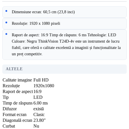
Dimensiune ecran: 60,5 cm (23,8 inci)
Rezoluție: 1920 x 1080 pixeli
Raport de aspect: 16:9 Timp de răspuns: 6 ms Tehnologie: LED
Culoare: Negru ThinkVision T24D-4v este un instrument de lucru
fiabil, care oferă o calitate excelentă a imaginii și funcționalitate la
un preț competitiv.
ALTELE
Calitate imagine
Full HD
Rezoluție
1920x1080
Raport de aspect
16:9
Tip
LED
Timp de răspuns
6.00 ms
Difuzor
există
Format ecran
Clasic
Diagonală ecran
23.80"
Curbat
Nu