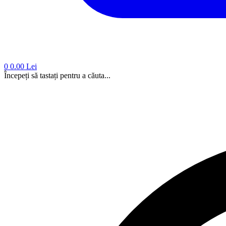
0
0.00 Lei
Începeți să tastați pentru a căuta...