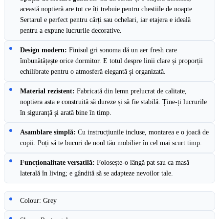
această noptieră are tot ce îți trebuie pentru chestiile de noapte.
Sertarul e perfect pentru cărți sau ochelari, iar etajera e ideală
pentru a expune lucrurile decorative.
Design modern:
Finisul gri sonoma dă un aer fresh care
îmbunătățește orice dormitor. E totul despre linii clare și proporții
echilibrate pentru o atmosferă elegantă și organizată.
Material rezistent:
Fabricată din lemn prelucrat de calitate,
noptiera asta e construită să dureze și să fie stabilă. Ține-ți lucrurile
în siguranță și arată bine în timp.
Asamblare simplă:
Cu instrucțiunile incluse, montarea e o joacă de
copii. Poți să te bucuri de noul tău mobilier în cel mai scurt timp.
Funcționalitate versatilă:
Folosește-o lângă pat sau ca masă
laterală în living; e gândită să se adapteze nevoilor tale.
Colour: Grey