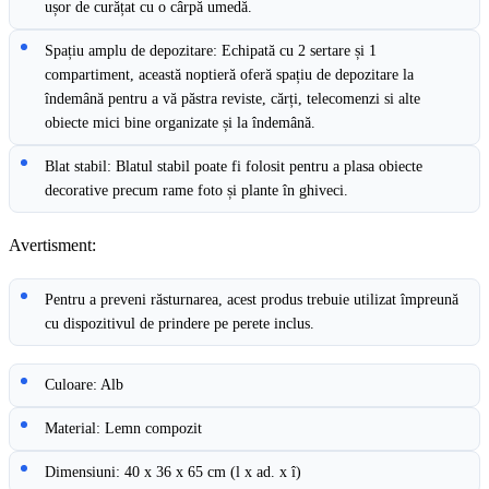
ușor de curățat cu o cârpă umedă.
Spațiu amplu de depozitare: Echipată cu 2 sertare și 1
compartiment, această noptieră oferă spațiu de depozitare la
îndemână pentru a vă păstra reviste, cărți, telecomenzi si alte
obiecte mici bine organizate și la îndemână.
Blat stabil: Blatul stabil poate fi folosit pentru a plasa obiecte
decorative precum rame foto și plante în ghiveci.
Avertisment:
Pentru a preveni răsturnarea, acest produs trebuie utilizat împreună
cu dispozitivul de prindere pe perete inclus.
Culoare: Alb
Material: Lemn compozit
Dimensiuni: 40 x 36 x 65 cm (l x ad. x î)