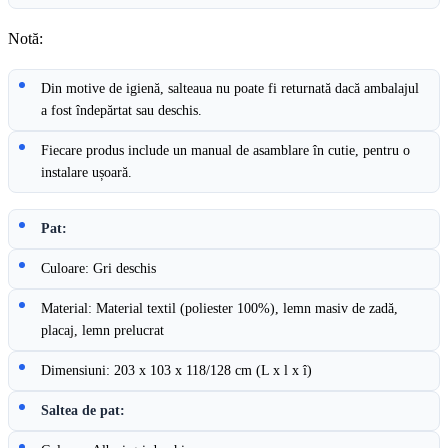
Notă:
Din motive de igienă, salteaua nu poate fi returnată dacă ambalajul
a fost îndepărtat sau deschis.
Fiecare produs include un manual de asamblare în cutie, pentru o
instalare ușoară.
Pat:
Culoare: Gri deschis
Material: Material textil (poliester 100%), lemn masiv de zadă,
placaj, lemn prelucrat
Dimensiuni: 203 x 103 x 118/128 cm (L x l x î)
Saltea de pat: