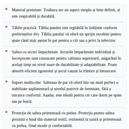
Material premium: Țesătura are un aspect simplu și bine definit, și
este respirabilă și durabilă.
Tăblie practică: Tăblia patului este reglabilă în înălțime conform
preferințelor dvs. Tăblia patului vă oferă un sprijin excelent pentru
spate când stați așezat în pat pentru a citi sau a privi la televizor.
Saltea cu arcuri împachetate: Arcurile împachetate individual și
încorporate sunt cunoscute pentru calitatea superioară, asigurând în
același timp un nivel mare de durabilitate și adaptabilitate. Poate
absorbi eficient zgomotul și șocul cauzat la trântire și întoarcere.
Suport mediu-dur: Salteaua de pat vă oferă într-un mod perfect o
stabilitate suplimentară și nivelul potrivit de fermitate, fără a
micșora confortul. Așadar, este ideală pentru cei care dorm pe spate
sau pe burtă.
Protecție de saltea prietenoasă cu pielea: Protecția pentru saltea
prezintă o husă din material textil, rezistentă la uzură și prietenoasă
cu pielea, fiind moale și confortabilă.