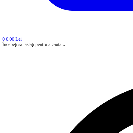
0
0.00 Lei
Începeți să tastați pentru a căuta...