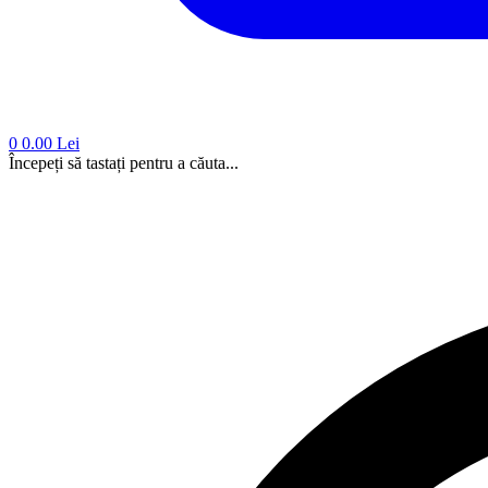
0
0.00 Lei
Începeți să tastați pentru a căuta...