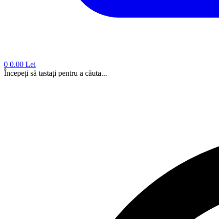
0
0.00 Lei
Începeți să tastați pentru a căuta...