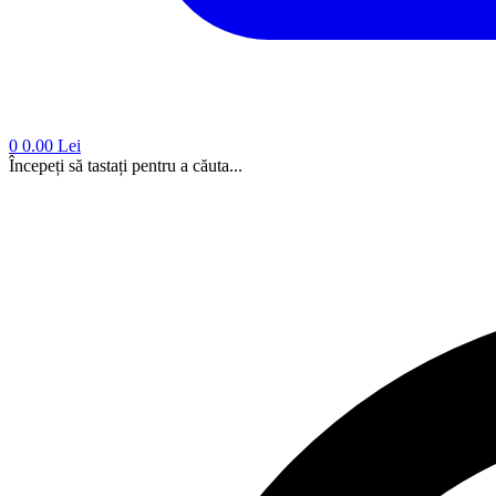
0
0.00 Lei
Începeți să tastați pentru a căuta...