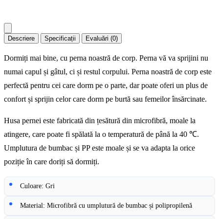
Descriere
Specificații
Evaluări (0)
Dormiți mai bine, cu perna noastră de corp. Perna vă va sprijini nu
numai capul și gâtul, ci și restul corpului. Perna noastră de corp este
perfectă pentru cei care dorm pe o parte, dar poate oferi un plus de
confort și sprijin celor care dorm pe burtă sau femeilor însărcinate.
Husa pernei este fabricată din țesătură din microfibră, moale la
atingere, care poate fi spălată la o temperatură de până la 40 ℃.
Umplutura de bumbac și PP este moale și se va adapta la orice
poziție în care doriți să dormiți.
Culoare: Gri
Material: Microfibră cu umplutură de bumbac și polipropilenă