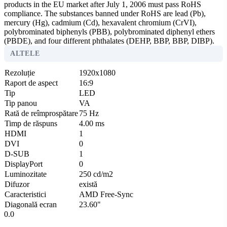
products in the EU market after July 1, 2006 must pass RoHS
compliance. The substances banned under RoHS are lead (Pb),
mercury (Hg), cadmium (Cd), hexavalent chromium (CrVI),
polybrominated biphenyls (PBB), polybrominated diphenyl ethers
(PBDE), and four different phthalates (DEHP, BBP, BBP, DIBP).
ALTELE
Rezoluție
1920x1080
Raport de aspect
16:9
Tip
LED
Tip panou
VA
Rată de reîmprospătare
75 Hz
Timp de răspuns
4.00 ms
HDMI
1
DVI
0
D-SUB
1
DisplayPort
0
Luminozitate
250 cd/m2
Difuzor
există
Caracteristici
AMD Free-Sync
Diagonală ecran
23.60"
0.0