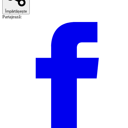
Împărtășește
Partajează: