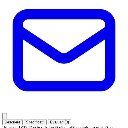
Descriere
Specificații
Evaluări (0)
Princess 182727 este o friteuză elegantă, de culoare neagră, cu