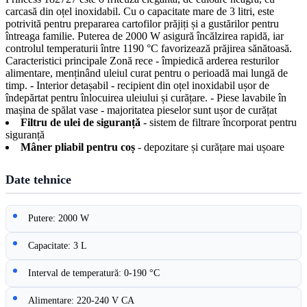
carcasă din oțel inoxidabil. Cu o capacitate mare de 3 litri, este
potrivită pentru prepararea cartofilor prăjiți și a gustărilor pentru
întreaga familie. Puterea de 2000 W asigură încălzirea rapidă, iar
controlul temperaturii între 1190 °C favorizează prăjirea sănătoasă.
Caracteristici principale Zonă rece - împiedică arderea resturilor
alimentare, menținând uleiul curat pentru o perioadă mai lungă de
timp. - Interior detașabil - recipient din oțel inoxidabil ușor de
îndepărtat pentru înlocuirea uleiului și curățare. - Piese lavabile în
mașina de spălat vase - majoritatea pieselor sunt ușor de curățat
Filtru de ulei de siguranță
- sistem de filtrare încorporat pentru
siguranță
Mâner pliabil pentru coș
- depozitare și curățare mai ușoare
Date tehnice
Putere: 2000 W
Capacitate: 3 L
Interval de temperatură: 0-190 °C
Alimentare: 220-240 V CA