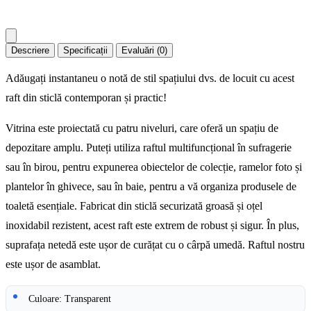
Descriere
Specificații
Evaluări (0)
Adăugați instantaneu o notă de stil spațiului dvs. de locuit cu acest
raft din sticlă contemporan și practic!
Vitrina este proiectată cu patru niveluri, care oferă un spațiu de
depozitare amplu. Puteți utiliza raftul multifuncțional în sufragerie
sau în birou, pentru expunerea obiectelor de colecție, ramelor foto și
plantelor în ghivece, sau în baie, pentru a vă organiza produsele de
toaletă esențiale. Fabricat din sticlă securizată groasă și oțel
inoxidabil rezistent, acest raft este extrem de robust și sigur. În plus,
suprafața netedă este ușor de curățat cu o cârpă umedă. Raftul nostru
este ușor de asamblat.
Culoare: Transparent