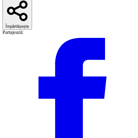
Împărtășește
Partajează: