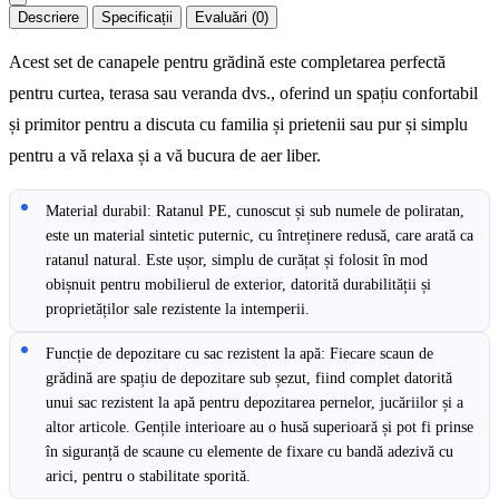
Descriere
Specificații
Evaluări (0)
Acest set de canapele pentru grădină este completarea perfectă
pentru curtea, terasa sau veranda dvs., oferind un spațiu confortabil
și primitor pentru a discuta cu familia și prietenii sau pur și simplu
pentru a vă relaxa și a vă bucura de aer liber.
Material durabil: Ratanul PE, cunoscut și sub numele de poliratan,
este un material sintetic puternic, cu întreținere redusă, care arată ca
ratanul natural. Este ușor, simplu de curățat și folosit în mod
obișnuit pentru mobilierul de exterior, datorită durabilității și
proprietăților sale rezistente la intemperii.
Funcție de depozitare cu sac rezistent la apă: Fiecare scaun de
grădină are spațiu de depozitare sub șezut, fiind complet datorită
unui sac rezistent la apă pentru depozitarea pernelor, jucăriilor și a
altor articole. Gențile interioare au o husă superioară și pot fi prinse
în siguranță de scaune cu elemente de fixare cu bandă adezivă cu
arici, pentru o stabilitate sporită.