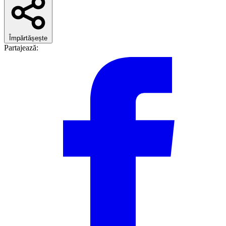
Împărtășește
Partajează: