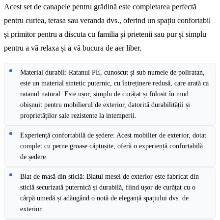
Acest set de canapele pentru grădină este completarea perfectă
pentru curtea, terasa sau veranda dvs., oferind un spațiu confortabil
și primitor pentru a discuta cu familia și prietenii sau pur și simplu
pentru a vă relaxa și a vă bucura de aer liber.
Material durabil: Ratanul PE, cunoscut și sub numele de poliratan,
este un material sintetic puternic, cu întreținere redusă, care arată ca
ratanul natural. Este ușor, simplu de curățat și folosit în mod
obișnuit pentru mobilierul de exterior, datorită durabilității și
proprietăților sale rezistente la intemperii.
Experiență confortabilă de ședere: Acest mobilier de exterior, dotat
complet cu perne groase căptușite, oferă o experiență confortabilă
de ședere.
Blat de masă din sticlă: Blatul mesei de exterior este fabricat din
sticlă securizată puternică și durabilă, fiind ușor de curățat cu o
cârpă umedă și adăugând o notă de eleganță spațiului dvs. de
exterior.