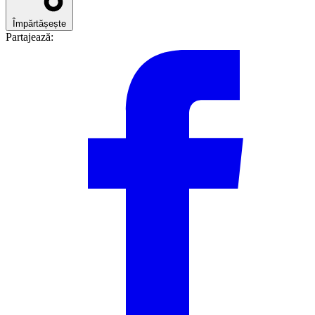
Împărtășește
Partajează: