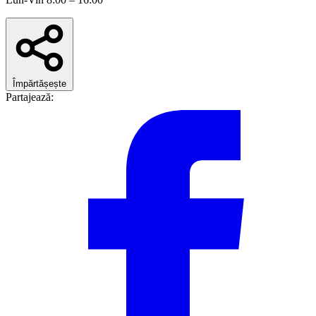
Împărtășește
Partajează: