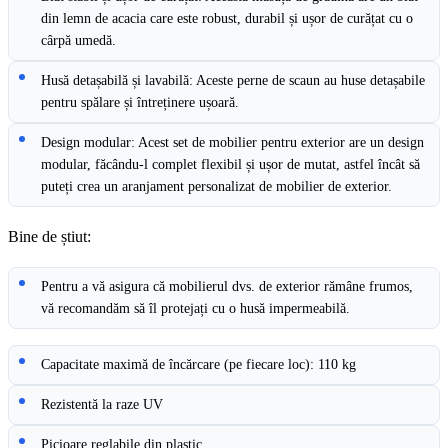
din lemn de acacia care este robust, durabil și ușor de curățat cu o
cârpă umedă.
Husă detașabilă și lavabilă: Aceste perne de scaun au huse detașabile
pentru spălare și întreținere ușoară.
Design modular: Acest set de mobilier pentru exterior are un design
modular, făcându-l complet flexibil și ușor de mutat, astfel încât să
puteți crea un aranjament personalizat de mobilier de exterior.
Bine de știut:
Pentru a vă asigura că mobilierul dvs. de exterior rămâne frumos,
vă recomandăm să îl protejați cu o husă impermeabilă.
Capacitate maximă de încărcare (pe fiecare loc): 110 kg
Rezistentă la raze UV
Picioare reglabile din plastic