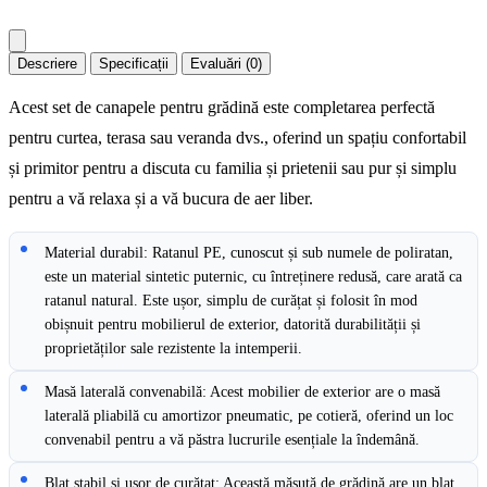
Descriere
Specificații
Evaluări (0)
Acest set de canapele pentru grădină este completarea perfectă
pentru curtea, terasa sau veranda dvs., oferind un spațiu confortabil
și primitor pentru a discuta cu familia și prietenii sau pur și simplu
pentru a vă relaxa și a vă bucura de aer liber.
Material durabil: Ratanul PE, cunoscut și sub numele de poliratan,
este un material sintetic puternic, cu întreținere redusă, care arată ca
ratanul natural. Este ușor, simplu de curățat și folosit în mod
obișnuit pentru mobilierul de exterior, datorită durabilității și
proprietăților sale rezistente la intemperii.
Masă laterală convenabilă: Acest mobilier de exterior are o masă
laterală pliabilă cu amortizor pneumatic, pe cotieră, oferind un loc
convenabil pentru a vă păstra lucrurile esențiale la îndemână.
Blat stabil și ușor de curățat: Această măsuță de grădină are un blat