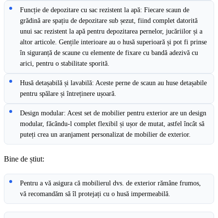
Funcție de depozitare cu sac rezistent la apă: Fiecare scaun de
grădină are spațiu de depozitare sub șezut, fiind complet datorită
unui sac rezistent la apă pentru depozitarea pernelor, jucăriilor și a
altor articole. Gențile interioare au o husă superioară și pot fi prinse
în siguranță de scaune cu elemente de fixare cu bandă adezivă cu
arici, pentru o stabilitate sporită.
Husă detașabilă și lavabilă: Aceste perne de scaun au huse detașabile
pentru spălare și întreținere ușoară.
Design modular: Acest set de mobilier pentru exterior are un design
modular, făcându-l complet flexibil și ușor de mutat, astfel încât să
puteți crea un aranjament personalizat de mobilier de exterior.
Bine de știut:
Pentru a vă asigura că mobilierul dvs. de exterior rămâne frumos,
vă recomandăm să îl protejați cu o husă impermeabilă.