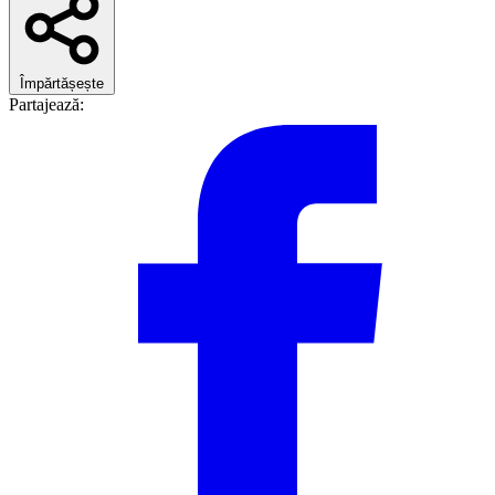
Împărtășește
Partajează: