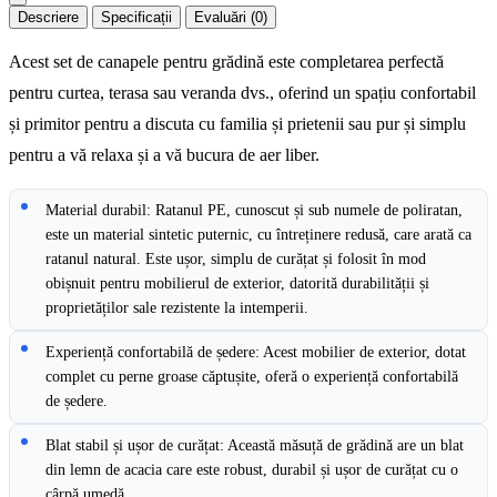
Descriere
Specificații
Evaluări (0)
Acest set de canapele pentru grădină este completarea perfectă
pentru curtea, terasa sau veranda dvs., oferind un spațiu confortabil
și primitor pentru a discuta cu familia și prietenii sau pur și simplu
pentru a vă relaxa și a vă bucura de aer liber.
Material durabil: Ratanul PE, cunoscut și sub numele de poliratan,
este un material sintetic puternic, cu întreținere redusă, care arată ca
ratanul natural. Este ușor, simplu de curățat și folosit în mod
obișnuit pentru mobilierul de exterior, datorită durabilității și
proprietăților sale rezistente la intemperii.
Experiență confortabilă de ședere: Acest mobilier de exterior, dotat
complet cu perne groase căptușite, oferă o experiență confortabilă
de ședere.
Blat stabil și ușor de curățat: Această măsuță de grădină are un blat
din lemn de acacia care este robust, durabil și ușor de curățat cu o
cârpă umedă.