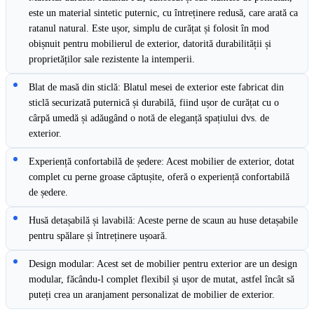
este un material sintetic puternic, cu întreținere redusă, care arată ca
ratanul natural. Este ușor, simplu de curățat și folosit în mod
obișnuit pentru mobilierul de exterior, datorită durabilității și
proprietăților sale rezistente la intemperii.
Blat de masă din sticlă: Blatul mesei de exterior este fabricat din
sticlă securizată puternică și durabilă, fiind ușor de curățat cu o
cârpă umedă și adăugând o notă de eleganță spațiului dvs. de
exterior.
Experiență confortabilă de ședere: Acest mobilier de exterior, dotat
complet cu perne groase căptușite, oferă o experiență confortabilă
de ședere.
Husă detașabilă și lavabilă: Aceste perne de scaun au huse detașabile
pentru spălare și întreținere ușoară.
Design modular: Acest set de mobilier pentru exterior are un design
modular, făcându-l complet flexibil și ușor de mutat, astfel încât să
puteți crea un aranjament personalizat de mobilier de exterior.