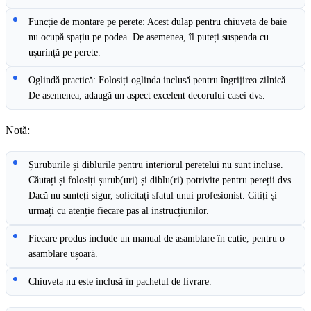
Funcție de montare pe perete: Acest dulap pentru chiuveta de baie
nu ocupă spațiu pe podea. De asemenea, îl puteți suspenda cu
ușurință pe perete.
Oglindă practică: Folosiți oglinda inclusă pentru îngrijirea zilnică.
De asemenea, adaugă un aspect excelent decorului casei dvs.
Notă:
Șuruburile și diblurile pentru interiorul peretelui nu sunt incluse.
Căutați și folosiți șurub(uri) și diblu(ri) potrivite pentru pereții dvs.
Dacă nu sunteți sigur, solicitați sfatul unui profesionist. Citiți și
urmați cu atenție fiecare pas al instrucțiunilor.
Fiecare produs include un manual de asamblare în cutie, pentru o
asamblare ușoară.
Chiuveta nu este inclusă în pachetul de livrare.