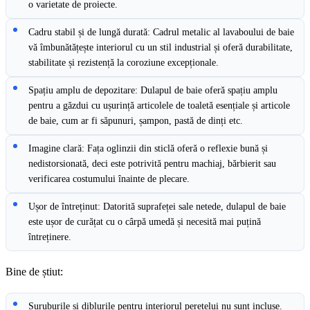
o varietate de proiecte.
Cadru stabil și de lungă durată: Cadrul metalic al lavaboului de baie
vă îmbunătățește interiorul cu un stil industrial și oferă durabilitate,
stabilitate și rezistență la coroziune excepționale.
Spațiu amplu de depozitare: Dulapul de baie oferă spațiu amplu
pentru a găzdui cu ușurință articolele de toaletă esențiale și articole
de baie, cum ar fi săpunuri, șampon, pastă de dinți etc.
Imagine clară: Fața oglinzii din sticlă oferă o reflexie bună și
nedistorsionată, deci este potrivită pentru machiaj, bărbierit sau
verificarea costumului înainte de plecare.
Ușor de întreținut: Datorită suprafeței sale netede, dulapul de baie
este ușor de curățat cu o cârpă umedă și necesită mai puțină
întreținere.
Bine de știut:
Șuruburile și diblurile pentru interiorul peretelui nu sunt incluse.