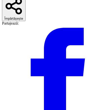
Împărtășește
Partajează: