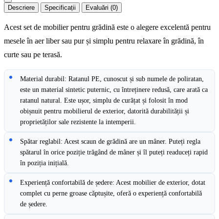
Descriere
Specificații
Evaluări (0)
Acest set de mobilier pentru grădină este o alegere excelentă pentru
mesele în aer liber sau pur și simplu pentru relaxare în grădină, în
curte sau pe terasă.
Material durabil: Ratanul PE, cunoscut și sub numele de poliratan,
este un material sintetic puternic, cu întreținere redusă, care arată ca
ratanul natural. Este ușor, simplu de curățat și folosit în mod
obișnuit pentru mobilierul de exterior, datorită durabilității și
proprietăților sale rezistente la intemperii.
Spătar reglabil: Acest scaun de grădină are un mâner. Puteți regla
spătarul în orice poziție trăgând de mâner și îl puteți readuceți rapid
în poziția inițială.
Experiență confortabilă de ședere: Acest mobilier de exterior, dotat
complet cu perne groase căptușite, oferă o experiență confortabilă
de ședere.