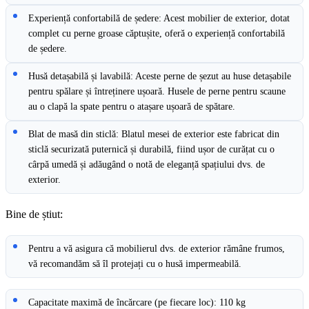
Experiență confortabilă de ședere: Acest mobilier de exterior, dotat
complet cu perne groase căptușite, oferă o experiență confortabilă
de ședere.
Husă detașabilă și lavabilă: Aceste perne de șezut au huse detașabile
pentru spălare și întreținere ușoară. Husele de perne pentru scaune
au o clapă la spate pentru o atașare ușoară de spătare.
Blat de masă din sticlă: Blatul mesei de exterior este fabricat din
sticlă securizată puternică și durabilă, fiind ușor de curățat cu o
cârpă umedă și adăugând o notă de eleganță spațiului dvs. de
exterior.
Bine de știut:
Pentru a vă asigura că mobilierul dvs. de exterior rămâne frumos,
vă recomandăm să îl protejați cu o husă impermeabilă.
Capacitate maximă de încărcare (pe fiecare loc): 110 kg