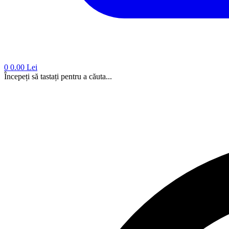
0
0.00 Lei
Începeți să tastați pentru a căuta...