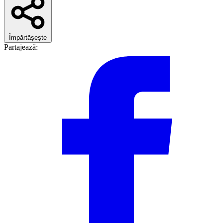
Împărtășește
Partajează: