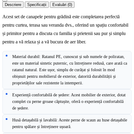
Descriere
Specificații
Evaluări (0)
Acest set de canapele pentru grădină este completarea perfectă
pentru curtea, terasa sau veranda dvs., oferind un spațiu confortabil
și primitor pentru a discuta cu familia și prietenii sau pur și simplu
pentru a vă relaxa și a vă bucura de aer liber.
Material durabil: Ratanul PE, cunoscut și sub numele de poliratan,
este un material sintetic puternic, cu întreținere redusă, care arată ca
ratanul natural. Este ușor, simplu de curățat și folosit în mod
obișnuit pentru mobilierul de exterior, datorită durabilității și
proprietăților sale rezistente la intemperii.
Experiență confortabilă de ședere: Acest mobilier de exterior, dotat
complet cu perne groase căptușite, oferă o experiență confortabilă
de ședere.
Husă detașabilă și lavabilă: Aceste perne de scaun au huse detașabile
pentru spălare și întreținere ușoară.