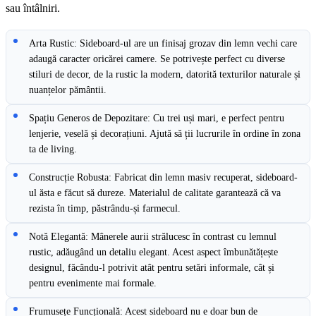
sau întâlniri.
Arta Rustic: Sideboard-ul are un finisaj grozav din lemn vechi care
adaugă caracter oricărei camere. Se potrivește perfect cu diverse
stiluri de decor, de la rustic la modern, datorită texturilor naturale și
nuanțelor pământii.
Spațiu Generos de Depozitare: Cu trei uși mari, e perfect pentru
lenjerie, veselă și decorațiuni. Ajută să ții lucrurile în ordine în zona
ta de living.
Construcție Robusta: Fabricat din lemn masiv recuperat, sideboard-
ul ăsta e făcut să dureze. Materialul de calitate garantează că va
rezista în timp, păstrându-și farmecul.
Notă Elegantă: Mânerele aurii strălucesc în contrast cu lemnul
rustic, adăugând un detaliu elegant. Acest aspect îmbunătățește
designul, făcându-l potrivit atât pentru setări informale, cât și
pentru evenimente mai formale.
Frumusețe Funcțională: Acest sideboard nu e doar bun de