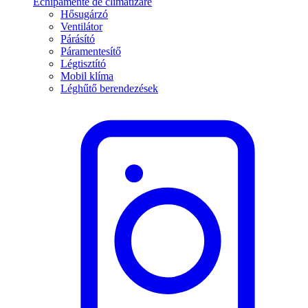
Echipamente de climatizare
Hősugárzó
Ventilátor
Párásító
Páramentesítő
Légtisztító
Mobil klíma
Léghűtő berendezések