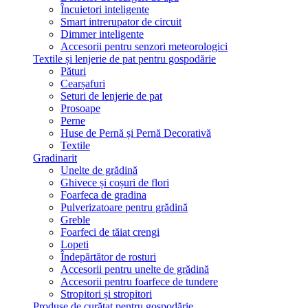
Încuietori inteligente
Smart intrerupator de circuit
Dimmer inteligente
Accesorii pentru senzori meteorologici
Textile și lenjerie de pat pentru gospodărie
Pături
Cearșafuri
Seturi de lenjerie de pat
Prosoape
Perne
Huse de Pernă și Pernă Decorativă
Textile
Gradinarit
Unelte de grădină
Ghivece și coșuri de flori
Foarfeca de gradina
Pulverizatoare pentru grădină
Greble
Foarfeci de tăiat crengi
Lopeti
Îndepărtător de rosturi
Accesorii pentru unelte de grădină
Accesorii pentru foarfece de tundere
Stropitori și stropitori
Produse de curățat pentru gospodărie