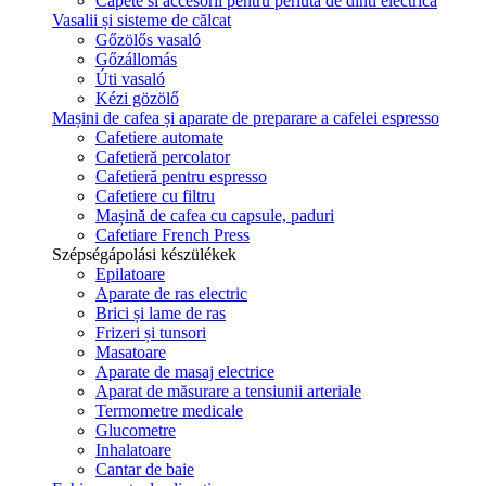
Capete si accesorii pentru periuta de dinti electrica
Vasalii și sisteme de călcat
Gőzölős vasaló
Gőzállomás
Úti vasaló
Kézi gözölő
Mașini de cafea și aparate de preparare a cafelei espresso
Cafetiere automate
Cafetieră percolator
Cafetieră pentru espresso
Cafetiere cu filtru
Mașină de cafea cu capsule, paduri
Cafetiare French Press
Szépségápolási készülékek
Epilatoare
Aparate de ras electric
Brici și lame de ras
Frizeri și tunsori
Masatoare
Aparate de masaj electrice
Aparat de măsurare a tensiunii arteriale
Termometre medicale
Glucometre
Inhalatoare
Cantar de baie