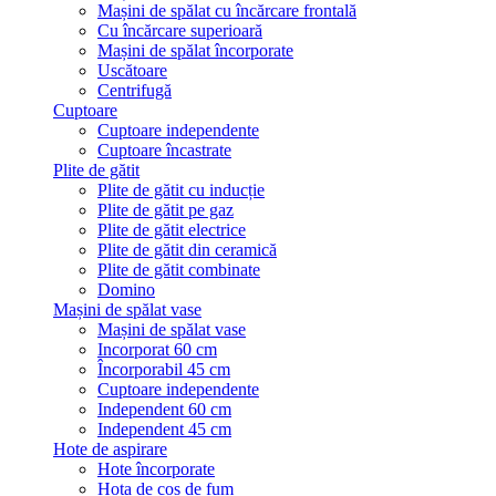
Mașini de spălat cu încărcare frontală
Cu încărcare superioară
Mașini de spălat încorporate
Uscătoare
Centrifugă
Cuptoare
Cuptoare independente
Cuptoare încastrate
Plite de gătit
Plite de gătit cu inducție
Plite de gătit pe gaz
Plite de gătit electrice
Plite de gătit din ceramică
Plite de gătit combinate
Domino
Mașini de spălat vase
Mașini de spălat vase
Incorporat 60 cm
Încorporabil 45 cm
Cuptoare independente
Independent 60 cm
Independent 45 cm
Hote de aspirare
Hote încorporate
Hota de coș de fum