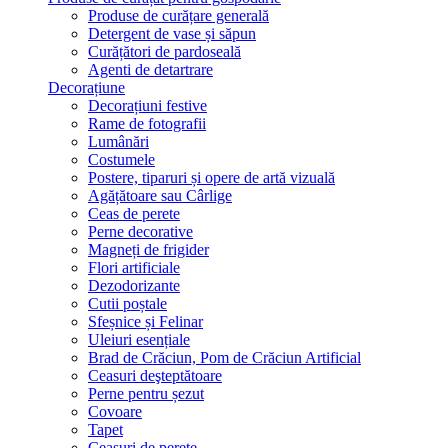
Produse de curățare generală
Detergent de vase și săpun
Curățători de pardoseală
Agenti de detartrare
Decorațiune
Decorațiuni festive
Rame de fotografii
Lumânări
Costumele
Postere, tiparuri și opere de artă vizuală
Agățătoare sau Cârlige
Ceas de perete
Perne decorative
Magneți de frigider
Flori artificiale
Dezodorizante
Cutii poștale
Sfeșnice și Felinar
Uleiuri esențiale
Brad de Crăciun, Pom de Crăciun Artificial
Ceasuri deşteptătoare
Perne pentru șezut
Covoare
Tapet
Ceasuri de perete