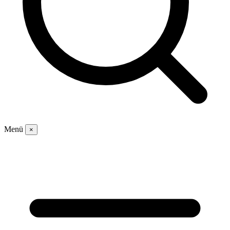
Menü
×