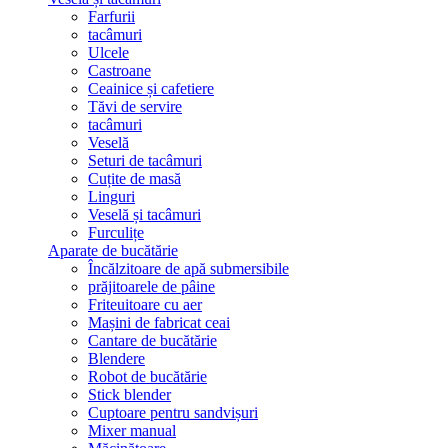
Farfurii
tacâmuri
Ulcele
Castroane
Ceainice și cafetiere
Tăvi de servire
tacâmuri
Veselă
Seturi de tacâmuri
Cuțite de masă
Linguri
Veselă și tacâmuri
Furculițe
Aparate de bucătărie
Încălzitoare de apă submersibile
prăjitoarele de pâine
Friteuitoare cu aer
Mașini de fabricat ceai
Cantare de bucătărie
Blendere
Robot de bucătărie
Stick blender
Cuptoare pentru sandvișuri
Mixer manual