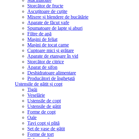
Măcinătoare
Storcător de fructe
Ascuțitoare de cuțite
Mixere și blendere de bucătărie
Aparate de făcut vafe
Spumatoare de lapte și aburi
Filtre de apă
Mașini de feliat
Mașini de tocat carne
Cuptoare mici și grătare
Aparate de etanșare în vid
Storcător de citrice
Aparat de sifon
Deshidratoare alimentare
Producători de înghețată
Ustensile de gătit și copt
Tigăi
Veselărie
Ustensile de copt
Ustensile de gătit
Forme de copt
Oale
Tavi copt și plită
Set de vase de gătit
Forme de tort