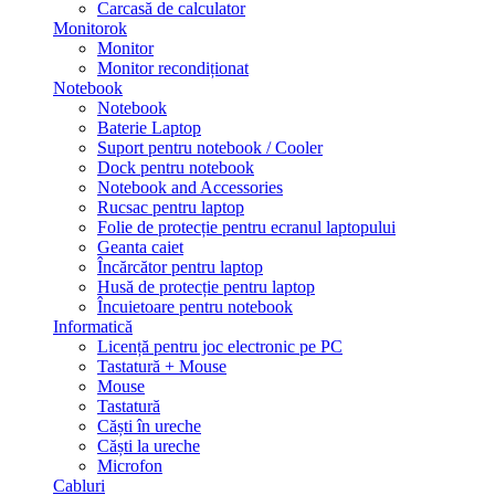
Carcasă de calculator
Monitorok
Monitor
Monitor recondiționat
Notebook
Notebook
Baterie Laptop
Suport pentru notebook / Cooler
Dock pentru notebook
Notebook and Accessories
Rucsac pentru laptop
Folie de protecție pentru ecranul laptopului
Geanta caiet
Încărcător pentru laptop
Husă de protecție pentru laptop
Încuietoare pentru notebook
Informatică
Licență pentru joc electronic pe PC
Tastatură + Mouse
Mouse
Tastatură
Căști în ureche
Căști la ureche
Microfon
Cabluri