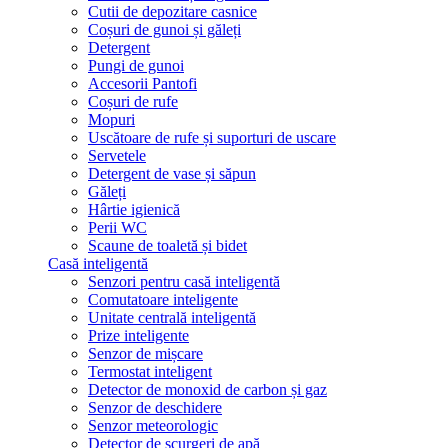
Cutii de depozitare casnice
Coșuri de gunoi și găleți
Detergent
Pungi de gunoi
Accesorii Pantofi
Coșuri de rufe
Mopuri
Uscătoare de rufe și suporturi de uscare
Servetele
Detergent de vase și săpun
Găleți
Hârtie igienică
Perii WC
Scaune de toaletă și bidet
Casă inteligentă
Senzori pentru casă inteligentă
Comutatoare inteligente
Unitate centrală inteligentă
Prize inteligente
Senzor de mișcare
Termostat inteligent
Detector de monoxid de carbon și gaz
Senzor de deschidere
Senzor meteorologic
Detector de scurgeri de apă