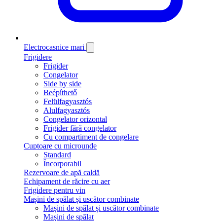
Electrocasnice mari
Frigidere
Frigider
Congelator
Side by side
Beépíthető
Felülfagyasztós
Alulfagyasztós
Congelator orizontal
Frigider fără congelator
Cu compartiment de congelare
Cuptoare cu microunde
Standard
Încorporabil
Rezervoare de apă caldă
Echipament de răcire cu aer
Frigidere pentru vin
Mașini de spălat și uscător combinate
Mașini de spălat și uscător combinate
Mașini de spălat