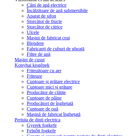
Căni de apă electrice
Încălzitoare de apă submersibile
Aparat de sifon
Storcător de fructe
Storcător de citrice
Ulcele
Mașini de fabricat ceai
Blendere
Fabricanți de cuburi de gheață
Filtre de apă
Mașini de cusut
Konyhai kisgépek
Friteuitoare cu aer
Friteuze
Cuptoare și grătare electrice
Cuptoare mici și grătare
Producător de clătite
Cuptoare de pâine
Producători de înghețată
Cuptoare de ouă
Mașină de fabricat înghețată
Periuta de dinti electrica
Gyerek fogkefe
Felnőtt fogkefe