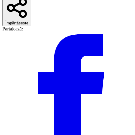
Împărtășește
Partajează: