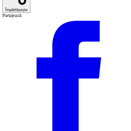
Împărtășește
Partajează: