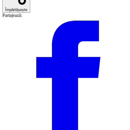
Împărtășește
Partajează: