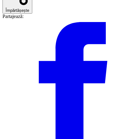
Împărtășește
Partajează: