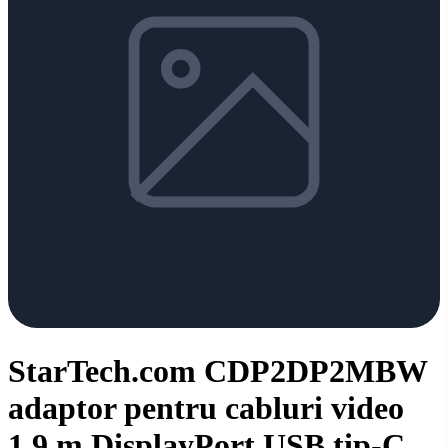
StarTech.com CDP2DP2MBW
adaptor pentru cabluri video
1,9 m DisplayPort USB tip-C