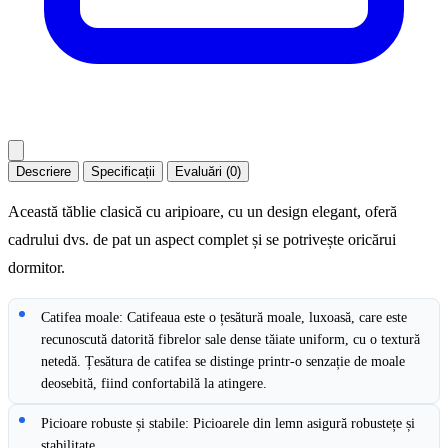
Descriere
Specificații
Evaluări (0)
Această tăblie clasică cu aripioare, cu un design elegant, oferă
cadrului dvs. de pat un aspect complet și se potrivește oricărui
dormitor.
Catifea moale: Catifeaua este o țesătură moale, luxoasă, care este
recunoscută datorită fibrelor sale dense tăiate uniform, cu o textură
netedă. Țesătura de catifea se distinge printr-o senzație de moale
deosebită, fiind confortabilă la atingere.
Picioare robuste și stabile: Picioarele din lemn asigură robustețe și
stabilitate.