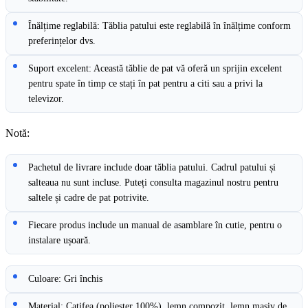
Înălțime reglabilă: Tăblia patului este reglabilă în înălțime conform
preferințelor dvs.
Suport excelent: Această tăblie de pat vă oferă un sprijin excelent
pentru spate în timp ce stați în pat pentru a citi sau a privi la
televizor.
Notă:
Pachetul de livrare include doar tăblia patului. Cadrul patului și
salteaua nu sunt incluse. Puteți consulta magazinul nostru pentru
saltele și cadre de pat potrivite.
Fiecare produs include un manual de asamblare în cutie, pentru o
instalare ușoară.
Culoare: Gri închis
Material: Catifea (poliester 100%), lemn compozit, lemn masiv de