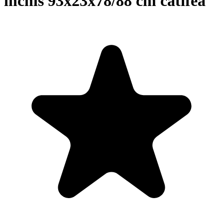
închis 93x23x78/88 cm catifea