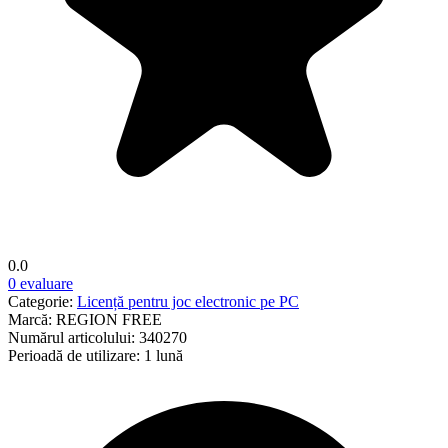
0.0
0 evaluare
Categorie:
Licență pentru joc electronic pe PC
Marcă:
REGION FREE
Numărul articolului:
340270
Perioadă de utilizare:
1 lună