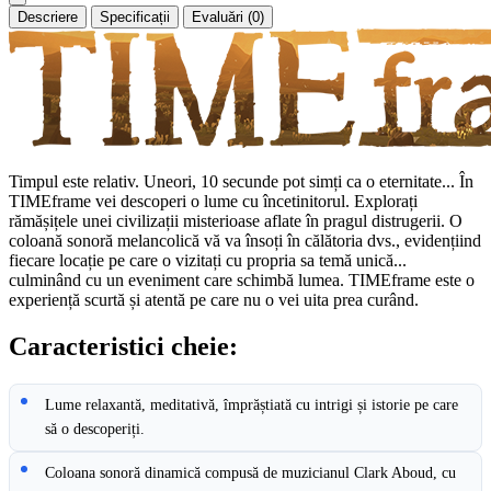
Descriere
Specificații
Evaluări (0)
Timpul este relativ. Uneori, 10 secunde pot simți ca o eternitate... În
TIMEframe vei descoperi o lume cu încetinitorul. Explorați
rămășițele unei civilizații misterioase aflate în pragul distrugerii. O
coloană sonoră melancolică vă va însoți în călătoria dvs., evidențiind
fiecare locație pe care o vizitați cu propria sa temă unică...
culminând cu un eveniment care schimbă lumea. TIMEframe este o
experiență scurtă și atentă pe care nu o vei uita prea curând.
Caracteristici cheie:
Lume relaxantă, meditativă, împrăștiată cu intrigi și istorie pe care
să o descoperiți.
Coloana sonoră dinamică compusă de muzicianul Clark Aboud, cu