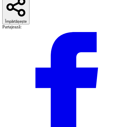
Împărtășește
Partajează: