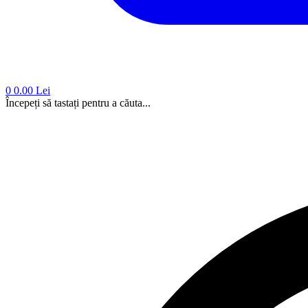
0
0.00 Lei
Începeți să tastați pentru a căuta...