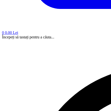
0
0.00 Lei
Începeți să tastați pentru a căuta...